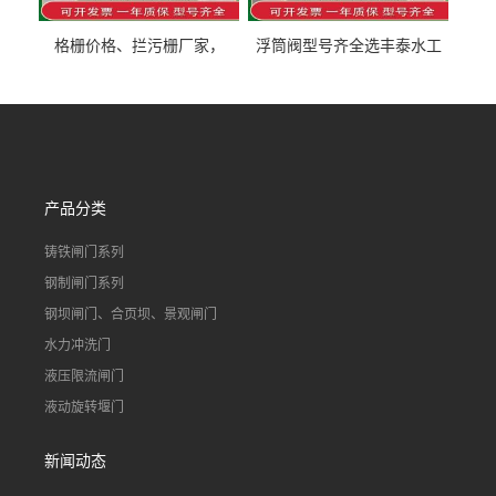
格栅价格、拦污栅厂家，
浮筒阀型号齐全选丰泰水工
90S503图集格栅用涂
不锈钢液动浮力闸门 河流渠
道水库电站污水处理钢制闸
门
产品分类
铸铁闸门系列
钢制闸门系列
钢坝闸门、合页坝、景观闸门
水力冲洗门
液压限流闸门
液动旋转堰门
新闻动态