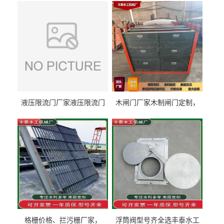
液压限流门厂家液压限流门
木闸门厂家木制闸门定制，
价格液压限流门用于水利丰
木制闸门规格丰泰匠心制造
泰制造
型号齐全
格栅价格、拦污栅厂家，
浮筒阀型号齐全选丰泰水工