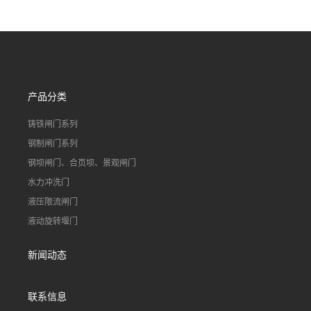
90S503图集格栅用涂
不锈钢液动浮力闸门 河流渠
道水库电站污水处理钢制闸
门
产品分类
铸铁闸门系列
钢制闸门系列
钢坝闸门、合页坝、景观闸门
水力冲洗门
液压限流闸门
液动旋转堰门
新闻动态
联系信息