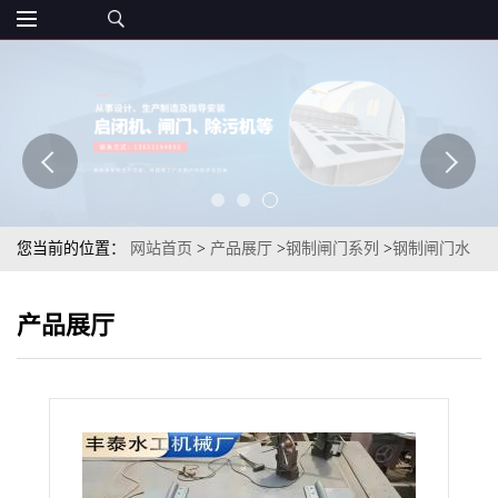
您当前的位置：
网站首页
>
产品展厅
>
钢制闸门系列
>
钢制闸门水
利机械厂家止水大型液压钢制闸门平面型水库止水闸门丰泰匠心制
产品展厅
造