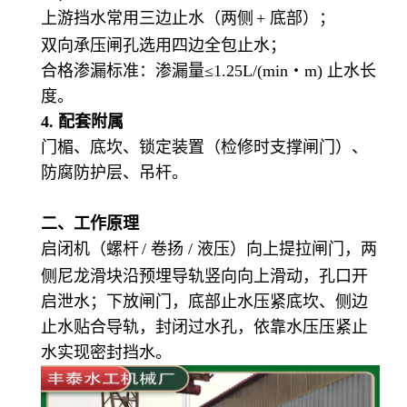
上游挡水常用三边止水（两侧
+
底部）；
双向承压闸孔选用四边全包止水；
合格渗漏标准：渗漏量
≤
1.25L/(min
・
m)
止水长
度。
4.
配套附属
门楣、底坎、锁定装置（检修时支撑闸门）、
防腐防护层、吊杆。
二
、工作原理
启闭机（螺杆
/
卷扬
/
液压）向上提拉闸门，两
侧尼龙滑块沿预埋导轨竖向向上滑动，孔口开
启泄水；下放闸门，底部止水压紧底坎、侧边
止水贴合导轨，封闭过水孔，依靠水压压紧止
水实现密封挡水。