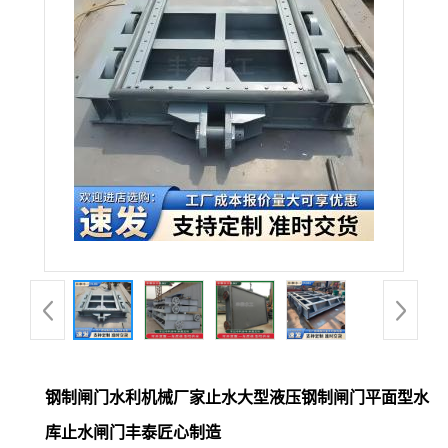
钢制闸门水利机械厂家止水大型液压钢制闸门平面型水
库止水闸门丰泰匠心制造