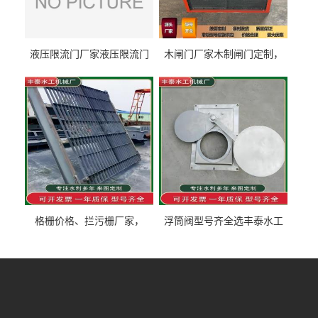
液压限流门厂家液压限流门
木闸门厂家木制闸门定制，
价格液压限流门用于水利丰
木制闸门规格丰泰匠心制造
泰制造
型号齐全
格栅价格、拦污栅厂家，
浮筒阀型号齐全选丰泰水工
90S503图集格栅用涂
不锈钢液动浮力闸门 河流渠
道水库电站污水处理钢制闸
门