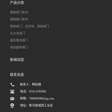
产品分类
铸铁闸门系列
钢制闸门系列
钢坝闸门、合页坝、景观闸门
水力冲洗门
液压限流闸门
液动旋转堰门
新闻动态
联系信息
联系人：韩经理
电话：0319-4785981
邮箱：
760096386@qq.com
地址：新河县城西工业区