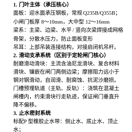
1.
门叶主体（承压核心）
面板：迎水面承压钢板，常规
Q235B/Q355B
；
小闸门板厚
8
～
10mm
，大中型
12
～
16mm
梁系：主梁、边梁、水平
/
竖向次梁焊接成网格
骨架，分散水压力，防止面板变形
吊耳：上部吊装连接结构，对接启闭机吊杆。
2.
滑动支承系统（区别于定轮闸门核心）
耐磨滑动滑块：主流含油尼龙滑块、复合材料
滑块、镶嵌在闸门两侧边梁；摩擦阻力远小于
钢对钢滑动，自润滑、耐腐蚀、抗泥沙磨损。
门槽预埋轨道（主轨、反轨）：浇筑在混凝土
闸槽内，约束滑块行走轨迹，保证闸门垂直升
降不偏移。
3.
止水密封系统
标配
P
型橡胶止水带：侧止水、底止水、顶止
水；