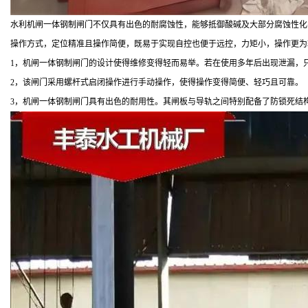
水利机闸一体钢制闸门不仅具有出色的耐腐蚀性，能够抵御酸碱及大部分腐蚀性化
操作方式，定位精准且操作简便，既易于实现自控也便于远控，力矩小，操作更为
1，机闸一体钢制闸门的设计使得维修变得轻而易举。若在使用多年后出现泄漏，
2，该闸门采用螺杆式启闭操作进行手动操作，使得操作变得简便、轻巧且可靠。
3，机闸一体钢制闸门具有出色的耐用性。其闸板与导轨之间特别配备了防锁死结