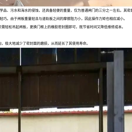
学品、污水和海水的侵蚀，还具备轻便的重量，仅为普通闸门的三分之一左右。其密
轻巧。由于闸板重量轻且与道轨板之间的摩擦阻力小，因此操作力矩也相应减小。
只需轻松吊起闸板，更换门框上的橡胶密封圈即可，既节省时间又降低维修成本。
构，极大地减少了密封面的磨损，从而延长了其使用寿命。