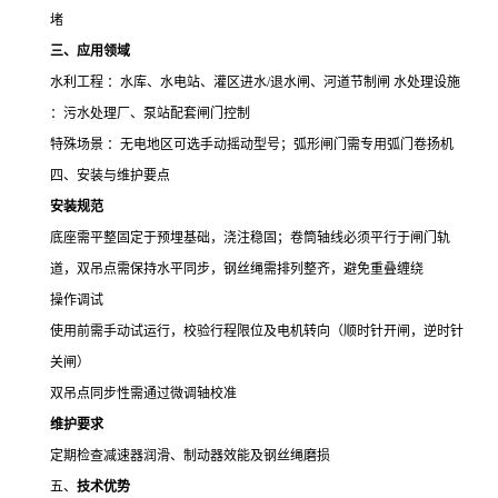
堵
三、应用领域
水利工程 ：水库、水电站、灌区进水
/
退水闸、河道节制闸 水处理设施
：污水处理厂、泵站配套闸门控制
特殊场景 ：无电地区可选手动摇动型号；弧形闸门需专用弧门卷扬机
四、安装与维护要点
安装规范
底座需平整固定于预埋基础，浇注稳固；卷筒轴线必须平行于闸门轨
道，双吊点需保持水平同步，钢丝绳需排列整齐，避免重叠缠绕
操作调试
使用前需手动试运行，校验行程限位及电机转向（顺时针开闸，逆时针
关闸）
双吊点同步性需通过微调轴校准
维护要求
定期检查减速器润滑、制动器效能及钢丝绳磨损
五、
技术优势