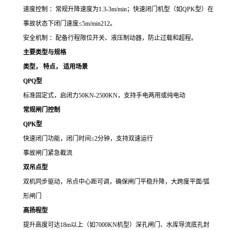
速度控制 ：常规升降速度为
1.3-3m/min
；快速闭门机型（如
QPK
型）在
事故状态下闭门速度≤
5m/min212
。
安全机制 ：配备行程限位开关、液压制动器，防止过载和超程。
主要类型与规格
类型
，
特点
，
适用场景
QPQ
型
标准固定式，启闭力
50KN-2500KN
，支持手电两用或纯电动
常规闸门控制
QPK
型
快速闭门功能，闭门时间
≤
2
分钟，支持双速运行
事故闸门紧急截流
双吊点型
双机同步驱动，吊点中心距可调，确保闸门平稳升降，
大跨度平面
/
弧
形闸门
高扬程型
提升高度可达
18m
以上（如
7000KN
机型）深孔闸门、水库导流底孔封