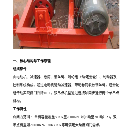
一、核心结构与工作原理
组成部件
由电动机、减速器、卷筒、钢丝绳、滑轮组（动
/
定滑轮）、制动器及
控制系统构成。通过电动机驱动减速器，带动卷筒收放钢丝绳，经滑轮
组传动实现闸门升降
1011
。双吊点机型通过连接轴同步运行两个单吊点
机构。
工作特性
启闭力范围 ：单机容量覆盖
50KN
至
7000KN
（约
5
吨至
700
吨）
23
，双
吊点机型如
2
×
160KN
、
2
×
630KN
等可满足大跨度闸门需求。