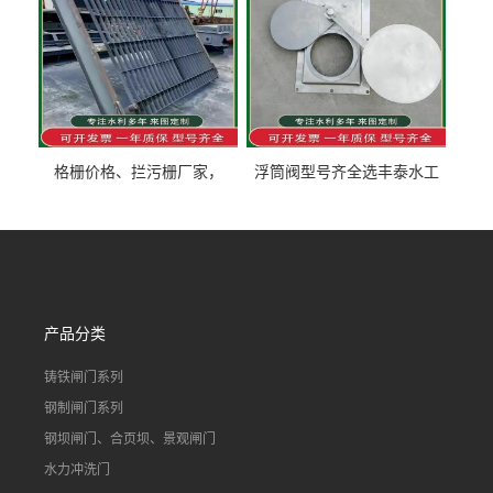
格栅价格、拦污栅厂家，
浮筒阀型号齐全选丰泰水工
90S503图集格栅用涂
不锈钢液动浮力闸门 河流渠
道水库电站污水处理钢制闸
门
产品分类
铸铁闸门系列
钢制闸门系列
钢坝闸门、合页坝、景观闸门
水力冲洗门