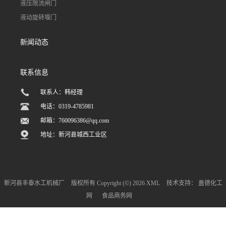
液压限流闸门
液动旋转堰门
新闻动态
联系信息
联系人：韩经理
电话：0319-4785981
邮箱：
760096386@qq.com
地址：新河县城西工业区
新河县丰泰水工机械厂
版权所有 Copyright (©) 2026
XML
技术支持：
盖德化工
网
食品商务网