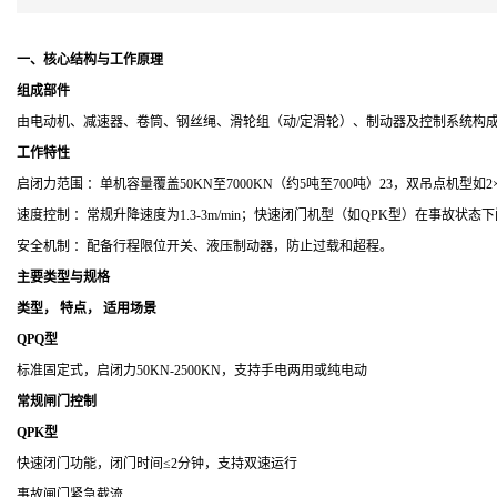
一、核心结构与工作原理
组成部件
由电动机、减速器、卷筒、钢丝绳、滑轮组（动
/
定滑轮）、制动器及控制系统构
工作特性
启闭力范围 ：单机容量覆盖
50KN
至
7000KN
（约
5
吨至
700
吨）
23
，双吊点机型如
2
速度控制 ：常规升降速度为
1.3-3m/min
；快速闭门机型（如
QPK
型）在事故状态下
安全机制 ：配备行程限位开关、液压制动器，防止过载和超程。
主要类型与规格
类型
，
特点
，
适用场景
QPQ
型
标准固定式，启闭力
50KN-2500KN
，支持手电两用或纯电动
常规闸门控制
QPK
型
快速闭门功能，闭门时间
≤
2
分钟，支持双速运行
事故闸门紧急截流