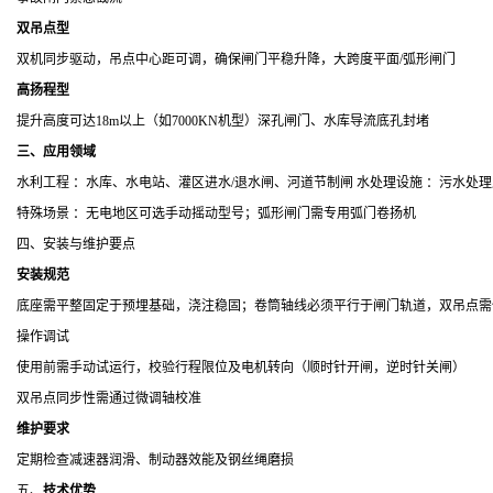
双吊点型
双机同步驱动，吊点中心距可调，确保闸门平稳升降，
大跨度平面
/
弧形闸门
高扬程型
提升高度可达
18m
以上（如
7000KN
机型）深孔闸门、水库导流底孔封堵
三、应用领域
水利工程 ：水库、水电站、灌区进水
/
退水闸、河道节制闸 水处理设施 ：污水处
特殊场景 ：无电地区可选手动摇动型号；弧形闸门需专用弧门卷扬机
四、安装与维护要点
安装规范
底座需平整固定于预埋基础，浇注稳固；卷筒轴线必须平行于闸门轨道，双吊点需
操作调试
使用前需手动试运行，校验行程限位及电机转向（顺时针开闸，逆时针关闸）
双吊点同步性需通过微调轴校准
维护要求
定期检查减速器润滑、制动器效能及钢丝绳磨损
五、
技术优势