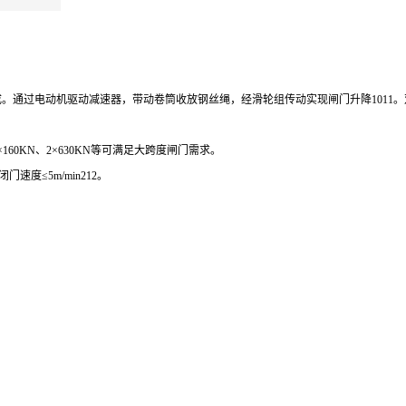
成。通过电动机驱动减速器，带动卷筒收放钢丝绳，经滑轮组传动实现闸门升降
1011
。
×
160KN
、
2
×
630KN
等可满足大跨度闸门需求。
闭门速度≤
5m/min212
。