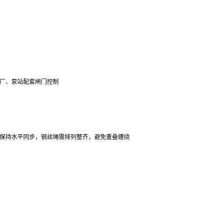
理厂、泵站配套闸门控制
保持水平同步，钢丝绳需排列整齐，避免重叠缠绕