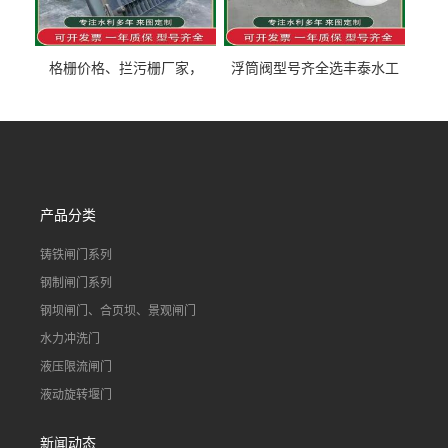
格栅价格、拦污栅厂家，
浮筒阀型号齐全选丰泰水工
90S503图集格栅用涂
不锈钢液动浮力闸门 河流渠
道水库电站污水处理钢制闸
门
产品分类
铸铁闸门系列
钢制闸门系列
钢坝闸门、合页坝、景观闸门
水力冲洗门
液压限流闸门
液动旋转堰门
新闻动态