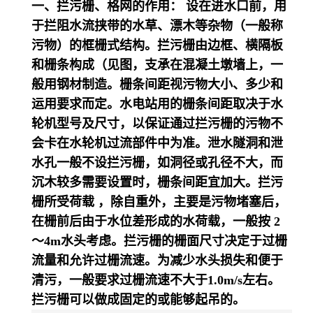
一、拦污栅、格网的作用： 设在进水口前，用
于拦阻水流挟带的水草、漂木等杂物（一般称
污物）的框栅式结构。拦污栅由边框、横隔板
和栅条构成（见图，支承在混凝土墩墙上，一
般用钢材制造。栅条间距视污物大小、多少和
运用要求而定。水电站用的栅条间距取决于水
轮机型号及尺寸，以保证通过拦污栅的污物不
会卡在水轮机过流部件中为准。泄水隧洞和泄
水孔一般不设拦污栅，如洞径或孔径不大，而
沉木较多需要设置时，栅条间距宜加大。拦污
栅所受荷载 ，除自重外，主要是污物堵塞后，
在栅前后由于水位差形成的水荷载，一般按 2
～4m水头考虑。拦污栅的栅面尺寸决定于过栅
流量和允许过栅流速。为减少水头损失和便于
清污，一般要求过栅流速不大于1.0m/s左右。
拦污栅可以做成固定的或能够起吊的。