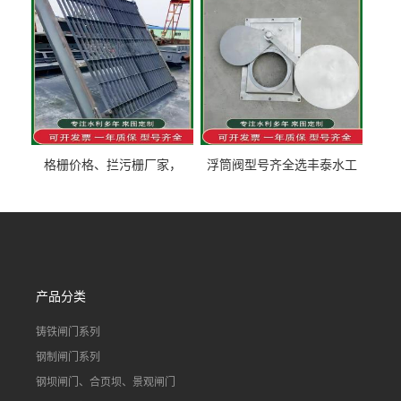
格栅价格、拦污栅厂家，
浮筒阀型号齐全选丰泰水工
90S503图集格栅用涂
不锈钢液动浮力闸门 河流渠
道水库电站污水处理钢制闸
门
产品分类
铸铁闸门系列
钢制闸门系列
钢坝闸门、合页坝、景观闸门