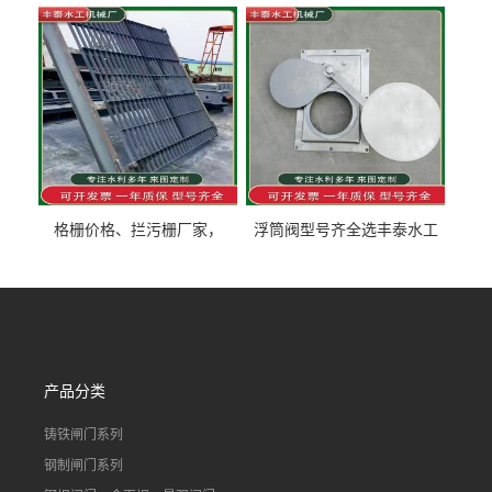
泰制造
型号齐全
格栅价格、拦污栅厂家，
浮筒阀型号齐全选丰泰水工
90S503图集格栅用涂
不锈钢液动浮力闸门 河流渠
道水库电站污水处理钢制闸
门
产品分类
铸铁闸门系列
钢制闸门系列