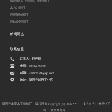
钢坝闸门、合页坝、景观闸门
水力冲洗门
液压限流闸门
液动旋转堰门
新闻动态
联系信息
联系人：韩经理
电话：0319-4785981
邮箱：
760096386@qq.com
地址：新河县城西工业区
新河县丰泰水工机械厂
版权所有 Copyright (©) 2026
XML
技术支持：
盖德化工
网
食品商务网